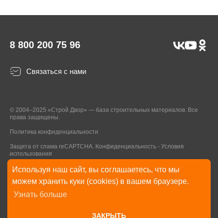
8 800 200 75 96
Связаться с нами
© 2004–2025 «Строй Двор» — база строительных материалов. Все
права защищены.
Политика конфиденциальности
Защита от спама reCAPTCHA.
Конфиденциальность
-
Условия
использования
Используя наш сайт, вы соглашаетесь, что мы
* Указанные на Сайте цены, комплектации, описания и технические
можем хранить куки (cookies) в вашем браузере.
характеристики могут быть изменены в любое время без уведомления
Узнать больше
пользователей Сайта. Внешний вид товаров и упаковки может
отличаться от изображенных на Сайте.
ЗАКРЫТЬ