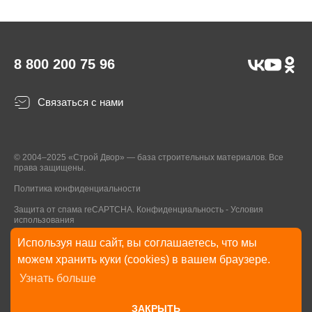
8 800 200 75 96
Связаться с нами
© 2004–2025 «Строй Двор» — база строительных материалов. Все
права защищены.
Политика конфиденциальности
Защита от спама reCAPTCHA.
Конфиденциальность
-
Условия
использования
Используя наш сайт, вы соглашаетесь, что мы
* Указанные на Сайте цены, комплектации, описания и технические
можем хранить куки (cookies) в вашем браузере.
характеристики могут быть изменены в любое время без уведомления
Узнать больше
пользователей Сайта. Внешний вид товаров и упаковки может
отличаться от изображенных на Сайте.
ЗАКРЫТЬ