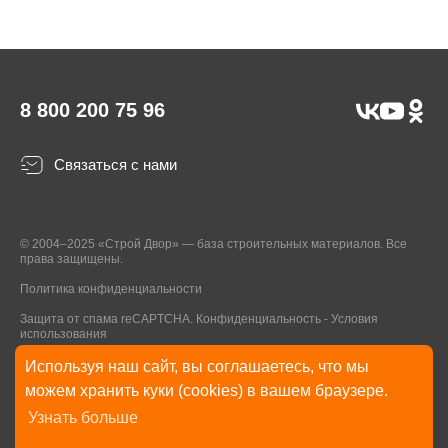
8 800 200 75 96
Связаться с нами
© 2004–2025 «Строй Двор» — база строительных материалов. Все
права защищены.
Политика конфиденциальности
Защита от спама reCAPTCHA.
Конфиденциальность
-
Условия
использования
Используя наш сайт, вы соглашаетесь, что мы
* Указанные на Сайте цены, комплектации, описания и технические
можем хранить куки (cookies) в вашем браузере.
характеристики могут быть изменены в любое время без уведомления
Узнать больше
пользователей Сайта. Внешний вид товаров и упаковки может
отличаться от изображенных на Сайте.