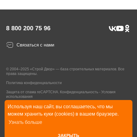
8 800 200 75 96
Связаться с нами
© 2004–2025 «Строй Двор» — база строительных материалов. Все
права защищены.
Политика конфиденциальности
Защита от спама reCAPTCHA.
Конфиденциальность
-
Условия
использования
Используя наш сайт, вы соглашаетесь, что мы
* Указанные на Сайте цены, комплектации, описания и технические
можем хранить куки (cookies) в вашем браузере.
характеристики могут быть изменены в любое время без уведомления
Узнать больше
пользователей Сайта. Внешний вид товаров и упаковки может
отличаться от изображенных на Сайте.
ЗАКРЫТЬ