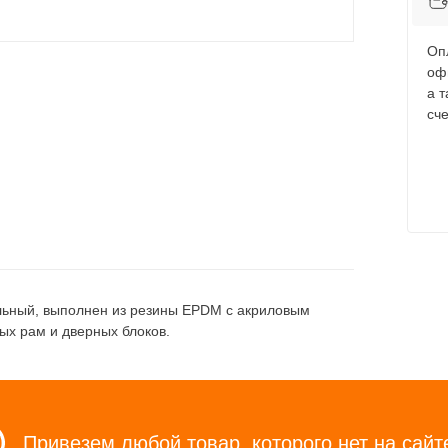
Оп
оф
а 
сче
льный, выполнен из резины EPDM с акриловым
ых рам и дверных блоков.
Привезем любой товар, которого нет на сайт