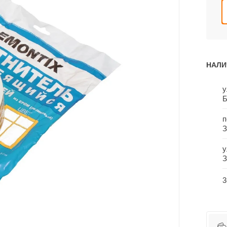
НАЛИ
у
Б
п
З
у
З
3