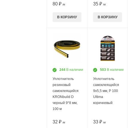
80 ₽
35 ₽
/М
/М
В КОРЗИНУ
В КОРЗИНУ
244
В наличии
503
В наличии
Уплотнитель
Уплотнитель
резиновый
самоклеящийся
самоклеящийся
9х5,5 мм, P 100
KRONbuild D
Ultima
черный 9*8 мм,
коричневый
100 м
32 ₽
33 ₽
/М
/М