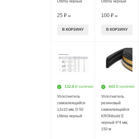
Ultima черный
Ultima черный
25 ₽
100 ₽
/М
/М
В КОРЗИНУ
В КОРЗИНУ
132.6
В наличии
443
В наличии
Уплотнитель
Уплотнитель
самоклеящийся
резиновый
12х10 мм, D 50
самоклеящийся
Ultima черный
KRONbuild E
черный 9*4 мм,
150 м