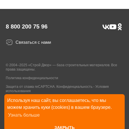
8 800 200 75 96
Связаться с нами
© 2004–2025 «Строй Двор» — база строительных материалов. Все
права защищены.
Политика конфиденциальности
Защита от спама reCAPTCHA.
Конфиденциальность
-
Условия
использования
Используя наш сайт, вы соглашаетесь, что мы
* Указанные на Сайте цены, комплектации, описания и технические
можем хранить куки (cookies) в вашем браузере.
характеристики могут быть изменены в любое время без уведомления
Узнать больше
пользователей Сайта. Внешний вид товаров и упаковки может
отличаться от изображенных на Сайте.
ЗАКРЫТЬ