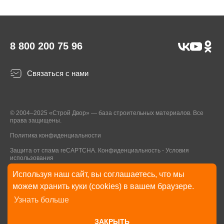
8 800 200 75 96
Связаться с нами
© 2004–2025 «Строй Двор» — база строительных материалов. Все
права защищены.
Политика конфиденциальности
Защита от спама reCAPTCHA.
Конфиденциальность
-
Условия
использования
Используя наш сайт, вы соглашаетесь, что мы
* Указанные на Сайте цены, комплектации, описания и технические
можем хранить куки (cookies) в вашем браузере.
характеристики могут быть изменены в любое время без уведомления
Узнать больше
пользователей Сайта. Внешний вид товаров и упаковки может
отличаться от изображенных на Сайте.
ЗАКРЫТЬ