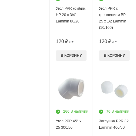
Угол PPR комбин.
Угол PPR с
НР 20 х 3/4"
креплением ВР
Lammin 80/20
25 х 1/2 Lammin
(10/100)
120 ₽
120 ₽
/ШТ
/ШТ
В КОРЗИНУ
В КОРЗИНУ
160
В наличии
70
В наличии
Угол PPR 45° х
Заглушка PPR 32
25 300/50
Lammin 400/50