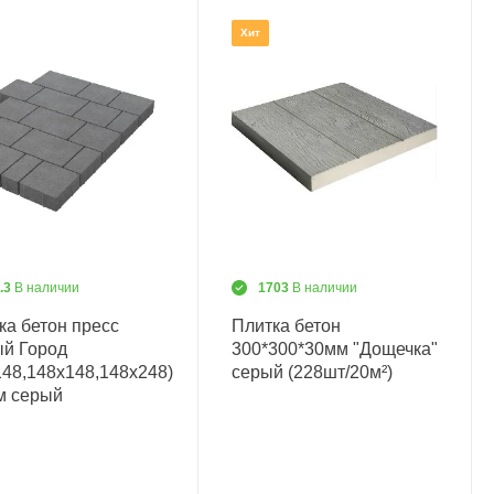
Хит
.3
В наличии
1703
В наличии
ка бетон пресс
Плитка бетон
й Город
300*300*30мм "Дощечка"
148,148х148,148х248)
серый (228шт/20м²)
м серый