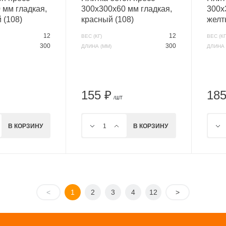
 мм гладкая,
300х300х60 мм гладкая,
300х
 (108)
красный (108)
желт
12
12
ВЕС (КГ)
ВЕС (КГ
300
300
ДЛИНА (ММ)
ДЛИНА 
155 ₽
185
/ШТ
В КОРЗИНУ
В КОРЗИНУ
<
1
2
3
4
12
>