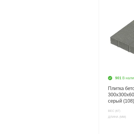
901
В нал
Плитка бет
300х300х60
серый (108
ВЕС (КГ)
ДЛИНА (ММ)