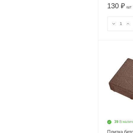
130 ₽
/ШТ
39
В налич
Плитка бет