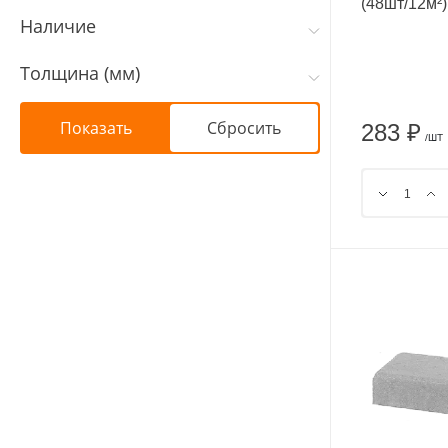
(48шт/12м²)
Наличие
Толщина (мм)
283 ₽
/ШТ