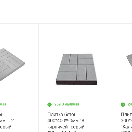
ичии
959
В наличии
2
он
Плитка бетон
Плит
мм "12
400*400*50мм "8
300*
серый
кирпичей" серый
"Кал