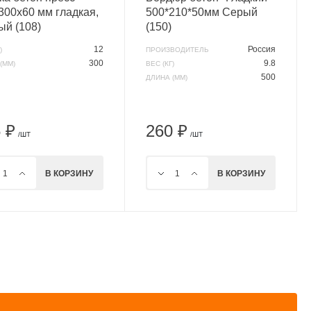
300х60 мм гладкая,
500*210*50мм Серый
ый (108)
(150)
12
Россия
)
ПРОИЗВОДИТЕЛЬ
300
9.8
(ММ)
ВЕС (КГ)
500
ДЛИНА (ММ)
 ₽
260 ₽
/ШТ
/ШТ
В КОРЗИНУ
В КОРЗИНУ