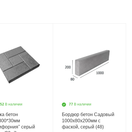
452
В наличии
77
В наличии
ка бетон
Бордюр бетон Садовый
300*30мм
1000х80х200мм с
ифорния" серый
фаской, серый (48)