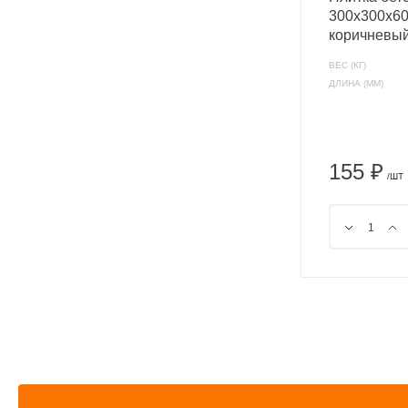
300х300х60
коричневый
ВЕС (КГ)
ДЛИНА (ММ)
155 ₽
/ШТ