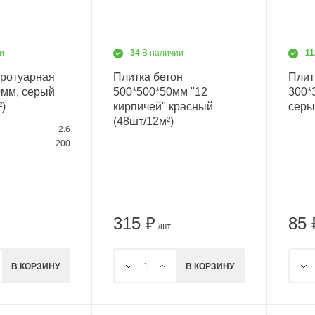
и
34
В наличии
1
тротуарная
Плитка бетон
Плит
мм, серый
500*500*50мм "12
300*
²)
кирпичей" красный
серы
(48шт/12м²)
2.6
200
315 ₽
85 
/ШТ
В КОРЗИНУ
В КОРЗИНУ