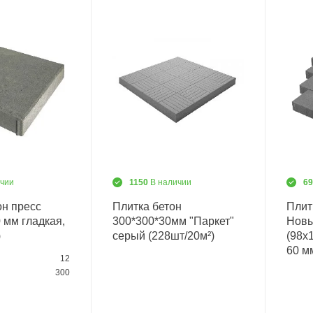
ичии
1150
В наличии
69
он пресс
Плитка бетон
Плит
 мм гладкая,
300*300*30мм "Паркет"
Новы
)
серый (228шт/20м²)
(98х
60 м
12
300