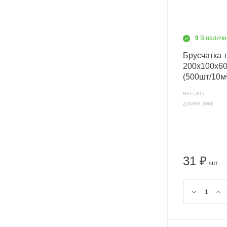
9
В наличи
Брусчатка 
200х100х60
(500шт/10м
ВЕС (КГ)
ДЛИНА (ММ)
31 ₽
/ШТ