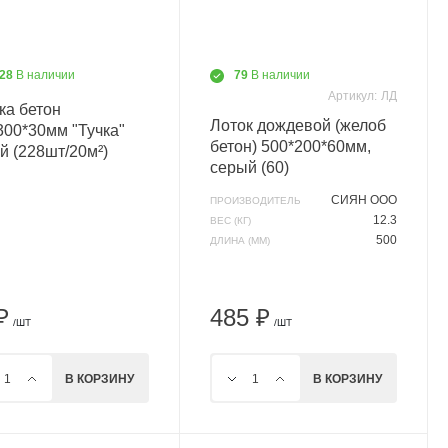
128
В наличии
79
В наличии
Артикул:
ЛД
ка бетон
Лоток дождевой (желоб
300*30мм "Тучка"
бетон) 500*200*60мм,
й (228шт/20м²)
серый (60)
СИЯН ООО
ПРОИЗВОДИТЕЛЬ
12.3
ВЕС (КГ)
500
ДЛИНА (ММ)
₽
485 ₽
/ШТ
/ШТ
В КОРЗИНУ
В КОРЗИНУ