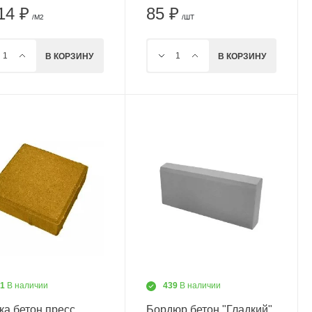
14 ₽
85 ₽
/М2
/ШТ
В КОРЗИНУ
В КОРЗИНУ
01
В наличии
439
В наличии
ка бетон пресс
Бордюр бетон "Гладкий"