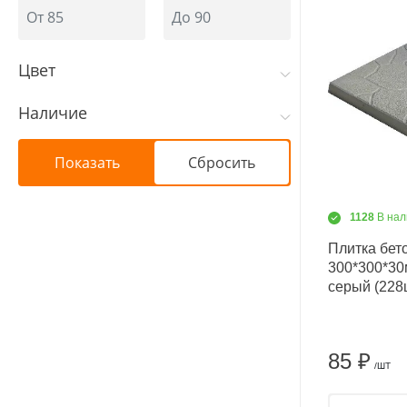
Цвет
Наличие
1128
В нал
Плитка бет
300*300*30
серый (228
85 ₽
/ШТ