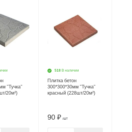
ичии
518
В наличии
он
Плитка бетон
мм "Тучка"
300*300*30мм "Тучка"
шт/20м²)
красный (228шт/20м²)
90 ₽
/ШТ