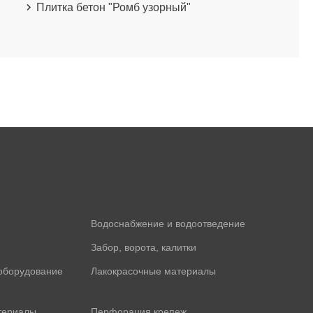
Плитка бетон "Ромб узорный"
Водоснабжение и водоотведение
Забор, ворота, калитки
оборудование
Лакокрасочные материалы
териалы
Перфорация крепеж