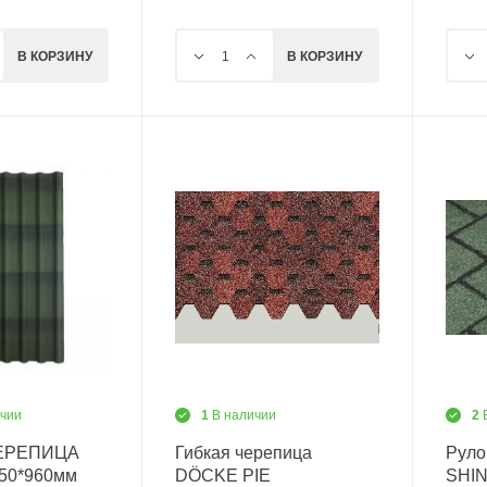
В КОРЗИНУ
В КОРЗИНУ
ичии
1
В наличии
2
ЧЕРЕПИЦА
Гибкая черепица
Руло
950*960мм
DÖCKE PIE
SHIN