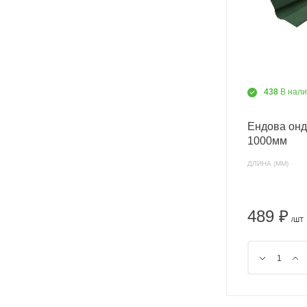
438
В нал
Ендова онд
1000мм
ДЛИНА (ММ)
489 ₽
/ШТ