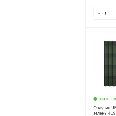
124
В нал
Ондулин 
зеленый 1