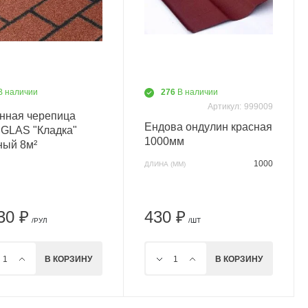
В наличии
276
В наличии
Артикул:
999009
нная черепица
Ендова ондулин красная
GLAS "Кладка"
1000мм
ный 8м²
1000
ДЛИНА (ММ)
30 ₽
430 ₽
/РУЛ
/ШТ
В КОРЗИНУ
В КОРЗИНУ