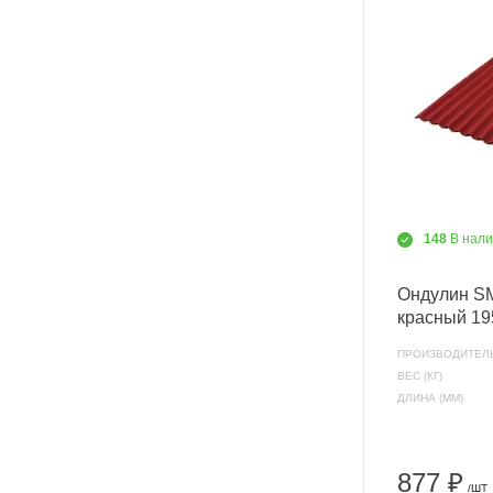
148
В нал
Ондулин 
красный 1
ПРОИЗВОДИТЕЛ
ВЕС (КГ)
ДЛИНА (ММ)
877 ₽
/ШТ