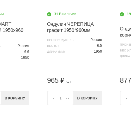
ии
31
В наличии
1
SMART
Ондулин ЧЕРЕПИЦА
Онд
й 1950х960
графит 1950*960мм
кори
Россия
ПРОИЗВОДИТЕЛЬ
ПРОИЗ
6.5
Россия
ВЕС (КГ)
Ь
ВЕС (КГ
1950
6.6
ДЛИНА (ММ)
ДЛИНА 
1950
965 ₽
877
/ШТ
В КОРЗИНУ
В КОРЗИНУ