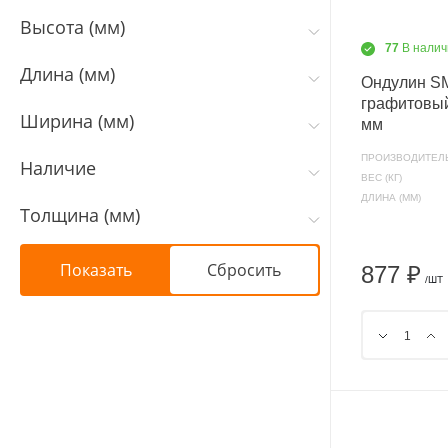
Высота (мм)
77
В налич
Длина (мм)
Ондулин 
графитовы
Ширина (мм)
мм
ПРОИЗВОДИТЕЛ
Наличие
ВЕС (КГ)
ДЛИНА (ММ)
Толщина (мм)
877 ₽
/ШТ