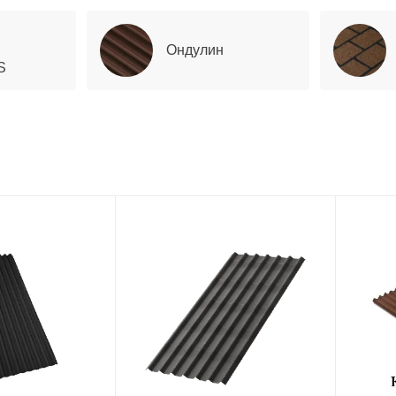
Ондулин
S