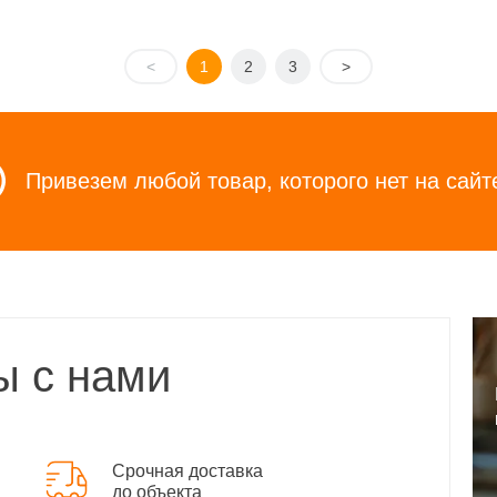
<
1
2
3
>
Привезем любой товар, которого нет на сайт
ы с нами
Срочная доставка
до объекта