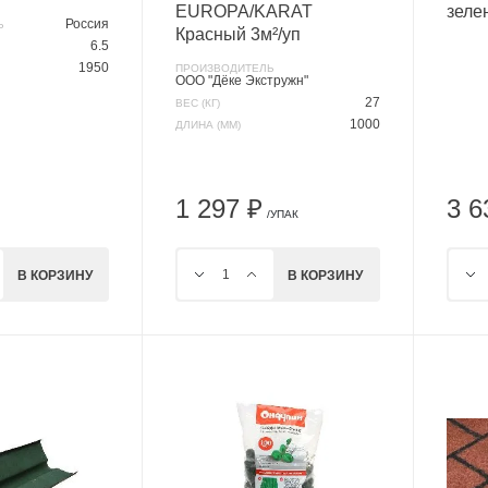
EUROPA/KARAT
зеле
Россия
Ь
Красный 3м²/уп
6.5
1950
ПРОИЗВОДИТЕЛЬ
ООО "Дёке Экстружн"
27
ВЕС (КГ)
1000
ДЛИНА (ММ)
1 297 ₽
3 6
/УПАК
В КОРЗИНУ
В КОРЗИНУ