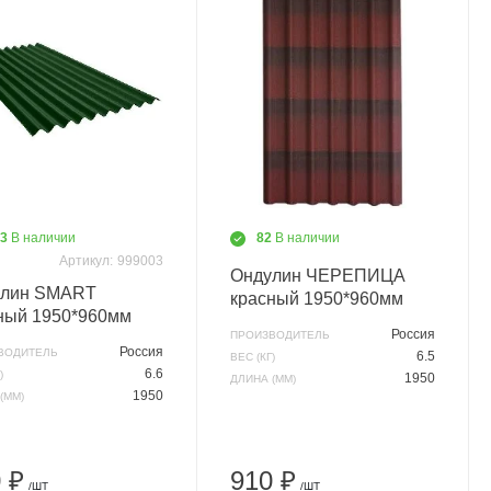
03
В наличии
82
В наличии
Артикул:
999003
Ондулин ЧЕРЕПИЦА
улин SMART
красный 1950*960мм
ный 1950*960мм
Россия
ПРОИЗВОДИТЕЛЬ
Россия
ВОДИТЕЛЬ
6.5
ВЕС (КГ)
6.6
)
1950
ДЛИНА (ММ)
1950
(ММ)
 ₽
910 ₽
/ШТ
/ШТ