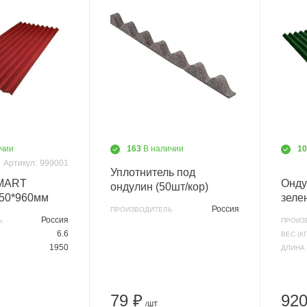
ичии
163
В наличии
1
Артикул:
999001
Уплотнитель под
SMART
Онд
ондулин (50шт/кор)
950*960мм
зеле
Россия
ПРОИЗВОДИТЕЛЬ
Россия
Ь
ПРОИЗ
6.6
ВЕС (КГ
1950
ДЛИНА 
79 ₽
920
/ШТ