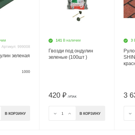
ичии
141
В наличии
3
Артикул:
999008
Гвозди под ондулин
Руло
улин зеленая
зеленые (100шт )
SHIN
крас
1000
420 ₽
3 6
/УПАК
В КОРЗИНУ
В КОРЗИНУ