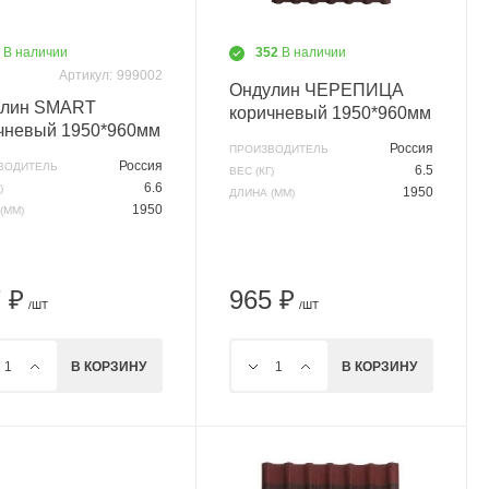
9
В наличии
352
В наличии
Артикул:
999002
Ондулин ЧЕРЕПИЦА
улин SMART
коричневый 1950*960мм
чневый 1950*960мм
Россия
ПРОИЗВОДИТЕЛЬ
Россия
ВОДИТЕЛЬ
6.5
ВЕС (КГ)
6.6
)
1950
ДЛИНА (ММ)
1950
(ММ)
 ₽
965 ₽
/ШТ
/ШТ
В КОРЗИНУ
В КОРЗИНУ