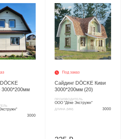
каз
Под заказ
г DÖCKE
Сайдинг DÖCKE Киви
 3000*200мм
3000*200мм (20)
ПРОИЗВОДИТЕЛЬ
ООО "Дёке Экстружн"
ТЕЛЬ
3000
Экстружн"
ДЛИНА (ММ)
3000