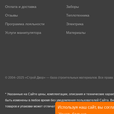
Оплата и доставка
Заборы
Отзывы
Теплотехника
Программа лояльности
Электрика
Услуги манипулятора
Материалы
© 2004–2025 «Строй Двор» — база строительных материалов. Все прав
* Указанные на Сайте цены, комплектации, описания и технические харак
быть изменены в любое время без уведомления пользователей Сайта. В
товаров и упаковки может отличаться от изображенных на Сайте.
Используя наш сайт, вы согла