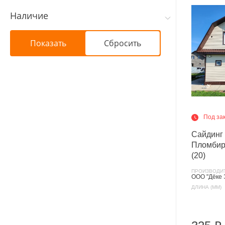
Наличие
Под за
Сайдин
Пломбир
(20)
ПРОИЗВОДИ
ООО "Дёке 
ДЛИНА (ММ)