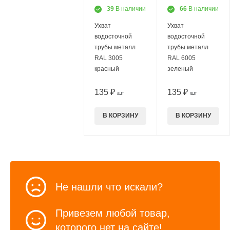
39
В наличии
66
В наличии
Ухват
Ухват
водосточной
водосточной
трубы металл
трубы металл
RAL 3005
RAL 6005
красный
зеленый
135 ₽
135 ₽
/ШТ
/ШТ
В КОРЗИНУ
В КОРЗИНУ
Не нашли что искали?
Привезем любой товар,
которого нет на сайте!